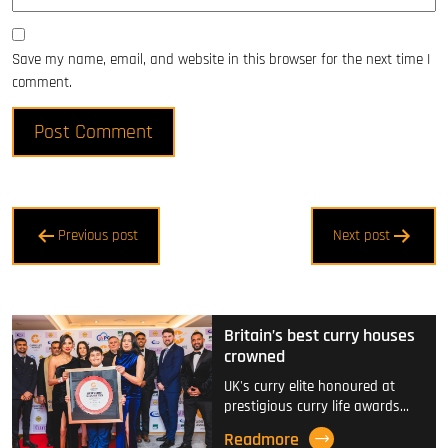
Save my name, email, and website in this browser for the next time I
comment.
Post
Previous post
Next post
navigation
Britain’s best curry houses
crowned
UK's curry elite honoured at
prestigious curry life awards…
Readmore