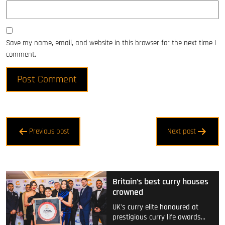
Save my name, email, and website in this browser for the next time I
comment.
Post
Previous post
Next post
navigation
Britain’s best curry houses
crowned
UK's curry elite honoured at
prestigious curry life awards…