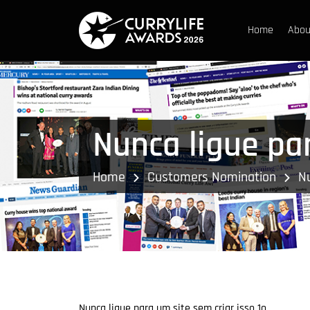
Home
Abou
Nunca ligue par
Home
Customers Nomination
Nu
Nunca ligue para um site sem criar isso 1o