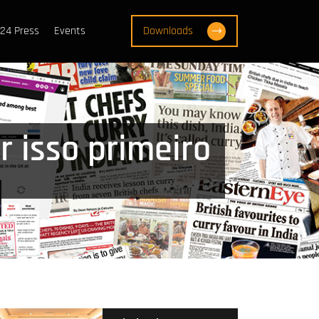
24 Press
Events
Downloads
r isso primeiro