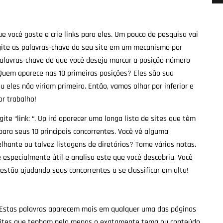
e você goste e crie links para eles. Um pouco de pesquisa vai
igite as palavras-chave do seu site em um mecanismo por
 palavras-chave de que você deseja marcar a posição número
uem aparece nas 10 primeiras posições? Eles são sua
u eles não viriam primeiro. Então, vamos olhar por inferior e
r trabalho!
te “link: “. Up irá aparecer uma longa lista de sites que têm
 para seus 10 principais concorrentes. Você vê alguma
lhante ou talvez listagens de diretórios? Tome várias notas.
 especialmente útil e analisa este que você descobriu. Você
 estão ajudando seus concorrentes a se classificar em alta!
. Estas palavras aparecem mais em qualquer uma das páginas
a sites que tenham pelo menos o exatamente tema ou conteúdo