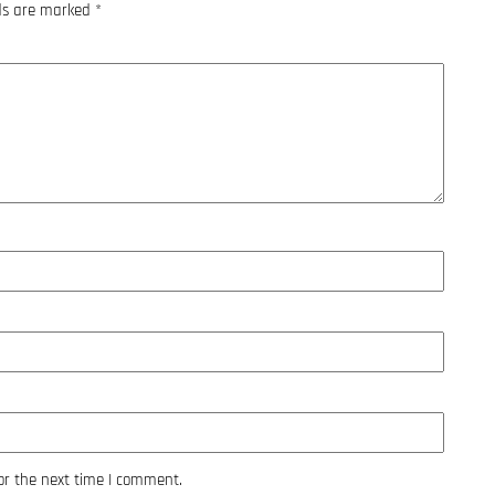
lds are marked
*
or the next time I comment.