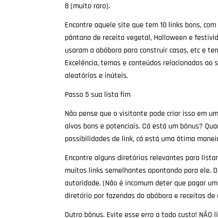
8 (muito raro).
Encontre aquele site que tem 10 links bons, com 
pântano de receita vegetal, Halloween e festivi
usaram a abóbora para construir casas, etc e t
Excelência, temas e conteúdos relacionados ao 
aleatórios e inúteis.
Passo 5 sua lista fim
Não pense que o visitante pode criar isso em u
alvos bons e potenciais. Cá está um bônus? Qua
possibilidades de link, cá está uma ótima manei
Encontre alguns diretórios relevantes para list
muitos links semelhantes apontando para ele. 
autoridade. (Não é incomum deter que pagar uma
diretório por fazendas do abóbora e receitas de 
Outro bônus. Evite esse erro a todo custo! NÃO l