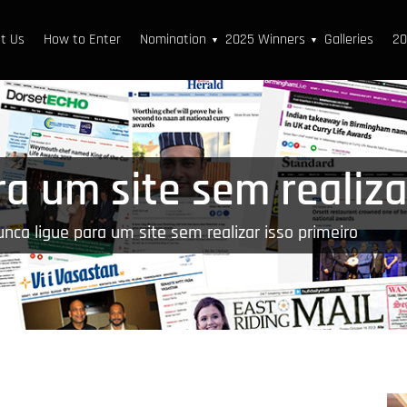
t Us
How to Enter
Nomination
2025 Winners
Galleries
20
▼
▼
a um site sem realiza
nca ligue para um site sem realizar isso primeiro