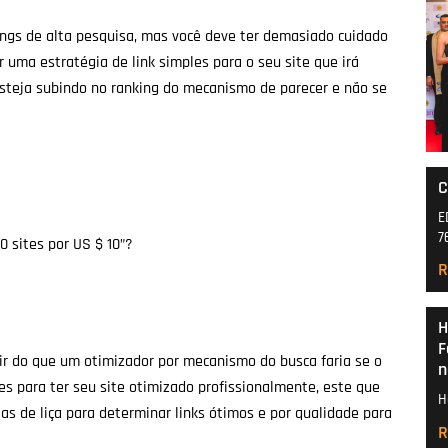
kings de alta pesquisa, mas você deve ter demasiado cuidado
r uma estratégia de link simples para o seu site que irá
ê esteja subindo no ranking do mecanismo de parecer e não se
C
E
7
0 sites por US $ 10”?
R
H
F
r do que um otimizador por mecanismo do busca faria se o
n
es para ter seu site otimizado profissionalmente, este que
H
as de liça para determinar links ótimos e por qualidade para
R