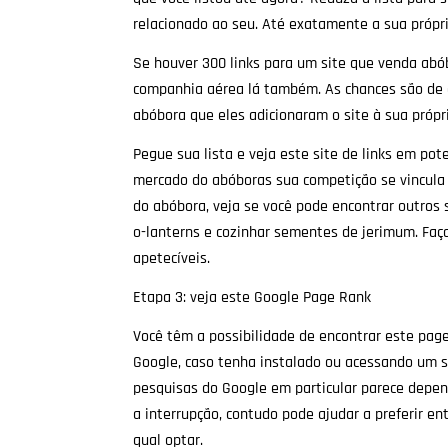
relacionado ao seu. Até exatamente a sua própri
Se houver 300 links para um site que venda abó
companhia aérea lá também. As chances são de 
abóbora que eles adicionaram o site à sua própr
Pegue sua lista e veja este site de links em po
mercado do abóboras sua competição se vincula 
do abóbora, veja se você pode encontrar outros s
o-lanterns e cozinhar sementes de jerimum. Faç
apetecíveis.
Etapa 3: veja este Google Page Rank
Você têm a possibilidade de encontrar este pag
Google, caso tenha instalado ou acessando um s
pesquisas do Google em particular parece depen
a interrupção, contudo pode ajudar a preferir en
qual optar.