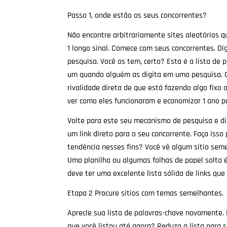
Passo 1, onde estão os seus concorrentes?
Não encontre arbitrariamente sites aleatórios qu
1 longo sinal. Comece com seus concorrentes. D
pesquisa. Você os tem, certo? Esta é a lista de
um quando alguém as digita em uma pesquisa. Q
rivalidade direta de que está fazendo algo fixo o
ver como eles funcionaram e economizar 1 ano po
Volte para este seu mecanismo de pesquisa e digi
um link direto para o seu concorrente. Faça isso
tendência nesses fins? Você vê algum sitio seme
Uma planilha ou algumas folhas de papel solto é
deve ter uma excelente lista sólida de links que
Etapa 2 Procure sitios com temas semelhantes.
Aprecie sua lista de palavras-chave novamente
que você listou até agora? Reduza a lista par