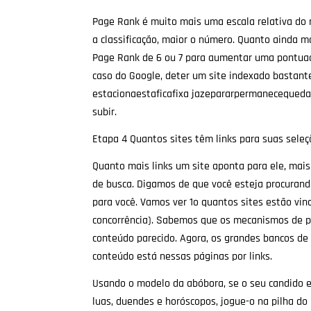
Page Rank é muito mais uma escala relativa do 
a classificação, maior o número. Quanto ainda ma
Page Rank de 6 ou 7 para aumentar uma pontuaç
caso do Google, deter um site indexado bastant
estacionaestaficafixa jazepararpermanecequeda 
subir.
Etapa 4 Quantos sites têm links para suas sele
Quanto mais links um site aponta para ele, mai
de busca. Digamos de que você esteja procurand
para você. Vamos ver 1o quantos sites estão vi
concorrência). Sabemos que os mecanismos de p
conteúdo parecido. Agora, os grandes bancos de
conteúdo está nessas páginas por links.
Usando o modelo da abóbora, se o seu candido em
luas, duendes e horóscopos, jogue-o na pilha d