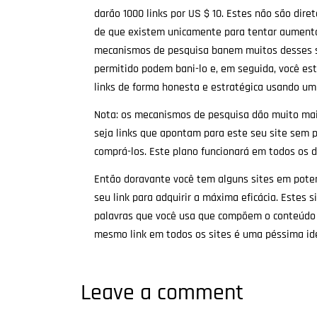
darão 1000 links por US $ 10. Estes não são dir
de que existem unicamente para tentar aumenta
mecanismos de pesquisa banem muitos desses sit
permitido podem bani-lo e, em seguida, você es
links de forma honesta e estratégica usando u
Nota: os mecanismos de pesquisa dão muito mais 
seja links que apontam para este seu site sem 
comprá-los. Este plano funcionará em todos os d
Então doravante você tem alguns sites em potenc
seu link para adquirir a máxima eficácia. Estes 
palavras que você usa que compõem o conteúdo do
mesmo link em todos os sites é uma péssima ide
Leave a comment