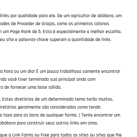
links por qualidade para ele. De um agricultor de abóbora, um
dades de Proceder de Graças, como os primeiros colonos
em um Page Rank de 5. Esta é especialmente a melhor escolha.
seu site e palavras-chave superam a quantidade de links
ma hora ou um dia! É um pouco trabalhoso somente encontrar
ndo você tiver terminado sua principal onda com
ra de fornecer uma base sólida.
ar. Estes diretórios de um determinado tema terão muitos,
Diretórios geralmente são considerados como tendo
 taxa para os bons de qualquer forma. ) Tente encontrar um
abóbora para construir seus outros links em cimo.
igue a Link Farms ou Free para todos os sites ou sites que lhe