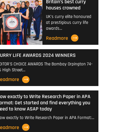
Britain’s best curry
houses crowned
UK's curry elite honoured
at prestigious curry life
awards…
Readmore
URRY LIFE AWARDS 2024 WINNERS
DITOR'S CHOICE AWARDS The Bombay Orpington 74-
6 High Street…
eadmore
ow exactly to Write Research Paper in APA
ormat: Get started and find everything you
eed to know ASAP today
ow exactly to Write Research Paper in APA Format:…
eadmore