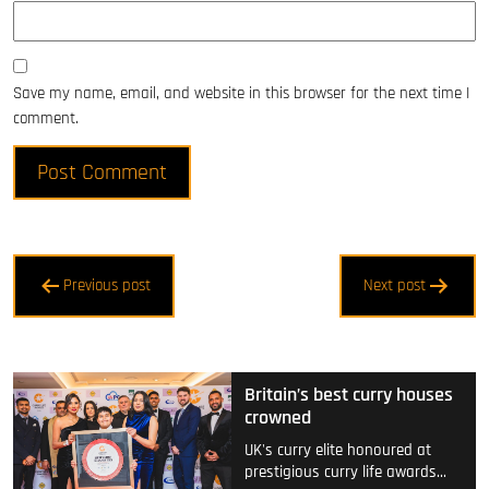
Save my name, email, and website in this browser for the next time I
comment.
Post
Previous post
Next post
navigation
Britain’s best curry houses
crowned
UK's curry elite honoured at
prestigious curry life awards…